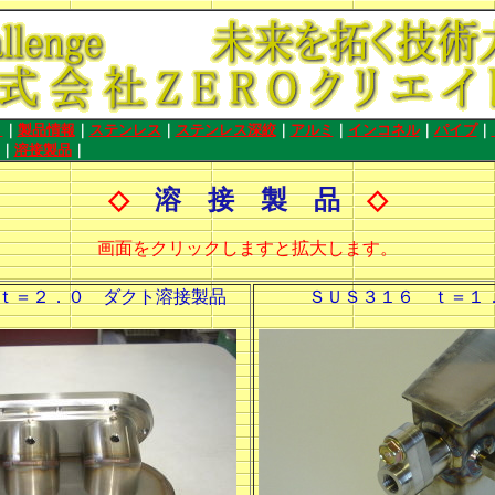
ム
｜
製品情報
｜
ステンレス
｜
ステンレス深絞
｜
アルミ
｜
インコネル
｜
パイプ
｜
｜
溶接製品
｜
◇
溶 接 製 品
◇
画面をクリックしますと拡大します。
＝２．０ ダクト溶接製品
ＳＵＳ３１６ ｔ＝１．