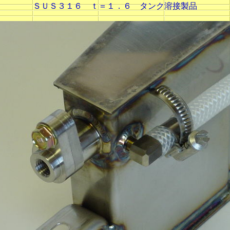
ＳＵＳ３１６ ｔ＝１．６ タンク溶接製品