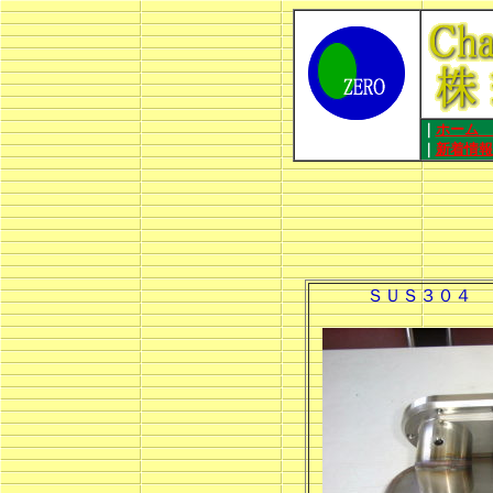
｜
ホー
｜
新着情報
ＳＵＳ３０４ ｔ