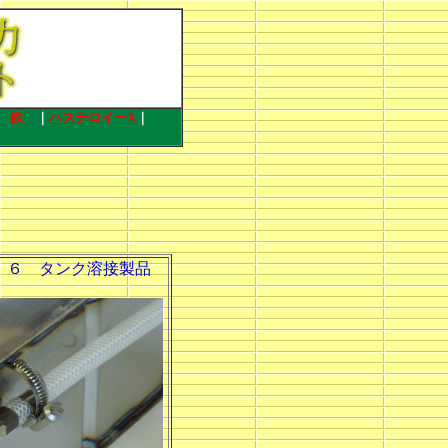
鉄
｜
ハステロイーX
｜
６ タンク溶接製品