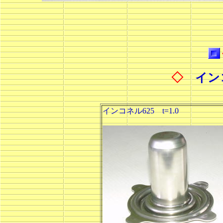
◇
イン
インコネル625 t=1.0