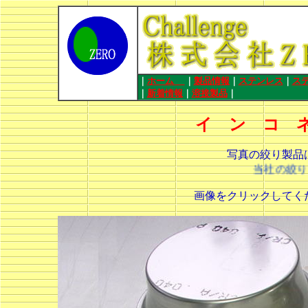
｜
ホーム
｜
製品情報
｜
ステンレス
｜
ス
｜
新着情報
｜
溶接製品
｜
イ ン コ 
写真の絞り製品
当社の絞り製
画像をクリックしてく